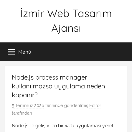
İçeriğe
İzmir Web Tasarım
atla
Ajansı
İWTA
Menü
Node.js process manager
kullanılmazsa uygulama neden
kapanır?
5 Temmuz 2026
tarihinde gönderilmiş
Editör
tarafından
Node.js ile geliştirilen bir web uygulaması yerel