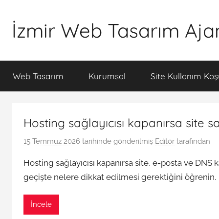
İçeriğe
atla
İzmir Web Tasarım Aja
İWTA
Web Tasarım
Kurumsal
Site Kullanım Koşu
Hosting sağlayıcısı kapanırsa site s
15 Temmuz 2026
tarihinde gönderilmiş
Editör
tarafından
Hosting sağlayıcısı kapanırsa site, e-posta ve DNS k
geçişte nelere dikkat edilmesi gerektiğini öğrenin.
İncele