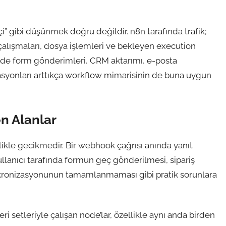
çi” gibi düşünmek doğru değildir. n8n tarafında trafik;
e çalışmaları, dosya işlemleri ve bekleyen execution
inde form gönderimleri, CRM aktarımı, e-posta
nizasyonları arttıkça workflow mimarisinin de buna uygun
en Alanlar
ikle gecikmedir. Bir webhook çağrısı anında yanıt
lanıcı tarafında formun geç gönderilmesi, sipariş
nkronizasyonunun tamamlanmaması gibi pratik sorunlara
eri setleriyle çalışan node’lar, özellikle aynı anda birden