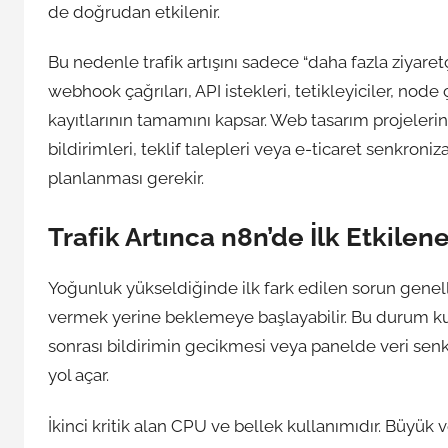
de doğrudan etkilenir.
Bu nedenle trafik artışını sadece “daha fazla ziyaret
webhook çağrıları, API istekleri, tetikleyiciler, nod
kayıtlarının tamamını kapsar. Web tasarım projeler
bildirimleri, teklif talepleri veya e-ticaret senkro
planlanması gerekir.
Trafik Artınca n8n’de İlk Etkilen
Yoğunluk yükseldiğinde ilk fark edilen sorun genell
vermek yerine beklemeye başlayabilir. Bu durum kul
sonrası bildirimin gecikmesi veya panelde veri se
yol açar.
İkinci kritik alan CPU ve bellek kullanımıdır. Büyük v