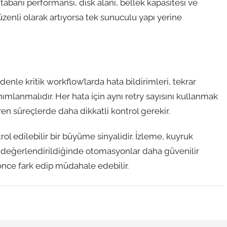
 tabanı performansı, disk alanı, bellek kapasitesi ve
düzenli olarak artıyorsa tek sunuculu yapı yerine
denle kritik workflow’larda hata bildirimleri, tekrar
lanmalıdır. Her hata için aynı retry sayısını kullanmak
en süreçlerde daha dikkatli kontrol gerekir.
trol edilebilir bir büyüme sinyalidir. İzleme, kuyruk
ikte değerlendirildiğinde otomasyonlar daha güvenilir
 önce fark edip müdahale edebilir.