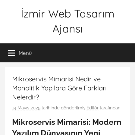
İçeriğe
İzmir Web Tasarım
atla
Ajansı
İWTA
Menü
Mikroservis Mimarisi Nedir ve
Monolitik Yapılara Göre Farkları
Nelerdir?
14 Mayıs 2025
tarihinde gönderilmiş
Editör
tarafından
Mikroservis Mimarisi: Modern
Yazılım Dünyasının Yeni