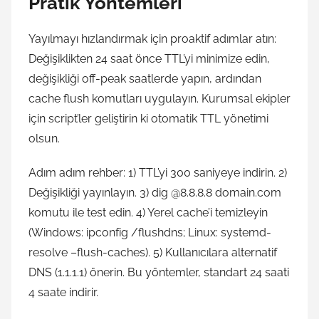
Pratik Yöntemleri
Yayılmayı hızlandırmak için proaktif adımlar atın:
Değişiklikten 24 saat önce TTL’yi minimize edin,
değişikliği off-peak saatlerde yapın, ardından
cache flush komutları uygulayın. Kurumsal ekipler
için script’ler geliştirin ki otomatik TTL yönetimi
olsun.
Adım adım rehber: 1) TTL’yi 300 saniyeye indirin. 2)
Değişikliği yayınlayın. 3) dig @8.8.8.8 domain.com
komutu ile test edin. 4) Yerel cache’i temizleyin
(Windows: ipconfig /flushdns; Linux: systemd-
resolve –flush-caches). 5) Kullanıcılara alternatif
DNS (1.1.1.1) önerin. Bu yöntemler, standart 24 saati
4 saate indirir.