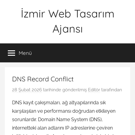
İçeriğe
İzmir Web Tasarım
atla
Ajansı
İWTA
Menü
DNS Record Conflict
28 Şubat 2026
tarihinde gönderilmiş
Editör
tarafından
DNS kayıt çakışmaları, ağ altyapılarında sık
karşılaşılan ve performansı doğrudan etkileyen
sorunlardır. Domain Name System (DNS),
internetteki alan adlarını IP adreslerine çeviren