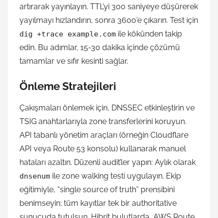
artırarak yayınlayın. TTL’yi 300 saniyeye düşürerek
yayılmayı hızlandırın, sonra 3600’e çıkarın. Test için
ile kökünden takip
dig +trace example.com
edin. Bu adımlar, 15-30 dakika içinde çözümü
tamamlar ve sıfır kesinti sağlar.
Önleme Stratejileri
Çakışmaları önlemek için, DNSSEC etkinleştirin ve
TSIG anahtarlarıyla zone transferlerini koruyun.
API tabanlı yönetim araçları (örneğin Cloudflare
API veya Route 53 konsolu) kullanarak manuel
hataları azaltın. Düzenli audit’ler yapın: Aylık olarak
ile zone walking testi uygulayın. Ekip
dnsenum
eğitimiyle, “single source of truth” prensibini
benimseyin; tüm kayıtlar tek bir authoritative
sunucuda tutulsun. Hibrit bulutlarda, AWS Route