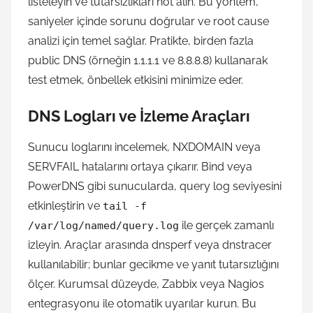
listeleyin ve tutarsızlıkları not alın. Bu yöntem,
saniyeler içinde sorunu doğrular ve root cause
analizi için temel sağlar. Pratikte, birden fazla
public DNS (örneğin 1.1.1.1 ve 8.8.8.8) kullanarak
test etmek, önbellek etkisini minimize eder.
DNS Logları ve İzleme Araçları
Sunucu loglarını incelemek, NXDOMAIN veya
SERVFAIL hatalarını ortaya çıkarır. Bind veya
PowerDNS gibi sunucularda, query log seviyesini
etkinleştirin ve
tail -f
ile gerçek zamanlı
/var/log/named/query.log
izleyin. Araçlar arasında dnsperf veya dnstracer
kullanılabilir; bunlar gecikme ve yanıt tutarsızlığını
ölçer. Kurumsal düzeyde, Zabbix veya Nagios
entegrasyonu ile otomatik uyarılar kurun. Bu