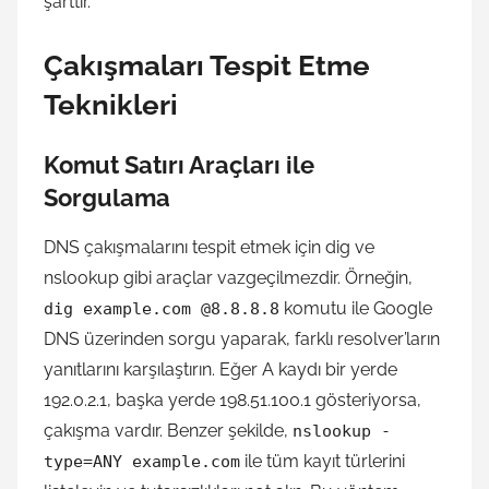
şarttır.
Çakışmaları Tespit Etme
Teknikleri
Komut Satırı Araçları ile
Sorgulama
DNS çakışmalarını tespit etmek için dig ve
nslookup gibi araçlar vazgeçilmezdir. Örneğin,
komutu ile Google
dig example.com @8.8.8.8
DNS üzerinden sorgu yaparak, farklı resolver’ların
yanıtlarını karşılaştırın. Eğer A kaydı bir yerde
192.0.2.1, başka yerde 198.51.100.1 gösteriyorsa,
çakışma vardır. Benzer şekilde,
nslookup -
ile tüm kayıt türlerini
type=ANY example.com