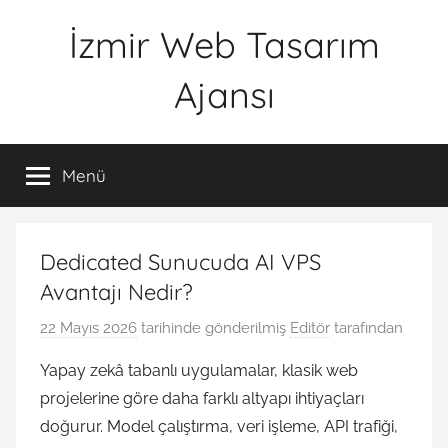
İçeriğe
İzmir Web Tasarım
atla
Ajansı
İWTA
Menü
Dedicated Sunucuda AI VPS
Avantajı Nedir?
22 Mayıs 2026
tarihinde gönderilmiş
Editör
tarafından
Yapay zekâ tabanlı uygulamalar, klasik web
projelerine göre daha farklı altyapı ihtiyaçları
doğurur. Model çalıştırma, veri işleme, API trafiği,