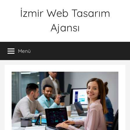
İçeriğe
İzmir Web Tasarım
atla
Ajansı
İWTA
Menü