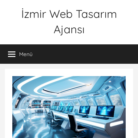
İçeriğe
İzmir Web Tasarım
atla
Ajansı
İWTA
Menü