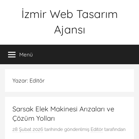
İçeriğe
İzmir Web Tasarım
atla
Ajansı
İWTA
Menü
Yazar:
Editör
Sarsak Elek Makinesi Arızaları ve
Çözüm Yolları
28 Şubat 2026
tarihinde gönderilmiş
Editör
tarafından