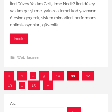
İleri Düzey Yazılım Geliştirme Nedir? İleri düzey
yazılım geliştirme, yalnızca temel kod yazımının
ötesine geçerek, sistem mimarileri, performans
optimizasyonları, güvenlik
İncele
Web Tasarım
Yazı
Önceki
«
1
…
9
10
11
12
yazılar
sayfalaması
Sonraki
13
…
15
»
yazılar
Ara