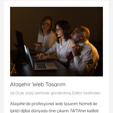
Ataşehir Web Tasarım
29 Ocak 2025
tarihinde gönderilmiş
Editör
tarafından
Ataşehir’de profesyonel web tasarım hizmeti ile
işinizi dijital dünyada öne çıkarın. İWTA’nın kaliteli