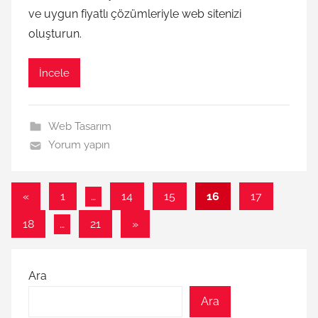
ve uygun fiyatlı çözümleriyle web sitenizi
oluşturun.
İncele
Web Tasarım
Yorum yapın
Yazı
Önceki
«
1
…
14
15
16
17
yazılar
sayfalaması
Sonraki
18
…
21
»
yazılar
Ara
Ara